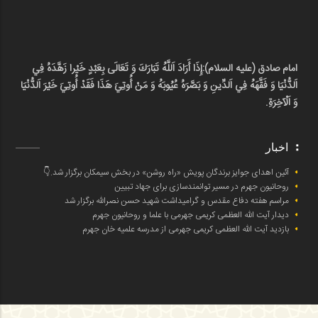
امام صادق (علیه السلام):
إِذَا أَرَادَ اَللَّهُ تَبَارَكَ وَ تَعَالَى بِعَبْدٍ خَيْرا زَهَّدَهُ فِي
اَلدُّنْيَا وَ فَقَّهَهُ فِي اَلدِّينِ وَ بَصَّرَهُ عُيُوبَهُ وَ مَنْ أُوتِيَ هَذَا فَقَدْ أُوتِيَ خَيْرَ اَلدُّنْيَا
وَ اَلْآخِرَةِ.
اخبار
آئین اهدای جوایز برندگان پویش «راه روشن» در بخش سیمکان برگزار شد.👇
روحانیون جهرم در مسیر توانمندسازی برای جهاد تبیین
مراسم هفته دفاع مقدس و گرامیداشت شهید حسن نصرالله برگزار شد
دیدار آیت الله العظمی کریمی جهرمی با علما و روحانیون جهرم
بازدید آیت الله العظمی کریمی جهرمی از مدرسه علمیه خان جهرم