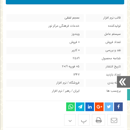
جلسه توجیهی خانواده دانش آموزان ثبت نام شده در اعتکاف ۱۴۰۳
قالب نرم افزار
معجم لفظي
تولیدکننده
خدمات فرهنگي مرکز نور
سیستم عامل
ويندوز
تعداد فروش
0 فروش
نقد و بررسی
0 کاربر
شناسه محصول
2589
تاریخ انتشار
05 فوریه 2019
تعداد بازدید
1347
دسته بندی
فروشگاه
/
نرم افزار
برچسب ها
ایران
/
رهبر
/
نرم افزار
برو بالا
پ
پ