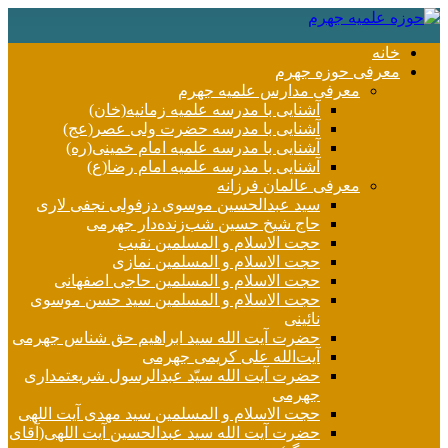
خانه
معرفی حوزه جهرم
معرفی مدارس علمیه جهرم
آشنایی با مدرسه علمیه زمانیه(خان)
آشنایی با مدرسه حضرت ولی عصر(عج)
آشنایی با مدرسه علمیه امام خمینی(ره)
آشنایی با مدرسه علمیه امام رضا(ع)
معرفی عالمان فرزانه
سید عبدالحسین موسوی دزفولی نجفی لاری
حاج شیخ حسین شب‌زنده‌دار جهرمی
حجت الاسلام و المسلمین نقیب
حجت الاسلام و المسلمین نمازی
حجت الاسلام و المسلمین حاجی اصفهانی
حجت الاسلام و المسلمین سید حسن موسوی
نائینی
حضرت آیت الله سید ابراهیم حق شناس جهرمی
آیت‌الله علی کریمی جهرمی
حضرت آيت الله سیّد عبدالرسول شریعتمداری
جهرمی
حجت الاسلام و المسلمین سید مهدی آیت اللهی
حضرت آیت الله سید عبدالحسین آیت اللهی(آقای