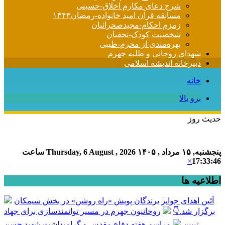
شرح دعای مکارم اخلاق-حسینی
مسابقه قرآن امید خانواده-رمضان۱۴۴۳
زمزم احکام-مجیدصحرائیان
شخصیت کودک-نجفیان
بهره‌مندی از محرم-طیبی
شهدای روحانی و طلبه جهرم
دبیرخانه اندیشه اسلامی
خانه
برو بالا
حدیث روز
پنجشنبه, ۱۵ مرداد , ۱۴۰۵
Thursday, 6 August , 2026
ساعت
×
17:33:46
اطلاعیه ها
آئین اهدای جوایز برندگان پویش «راه روشن» در بخش سیمکان
برگزار شد.👇
روحانیون جهرم در مسیر توانمندسازی برای جهاد
تبیین
مراسم هفته دفاع مقدس و گرامیداشت شهید حسن