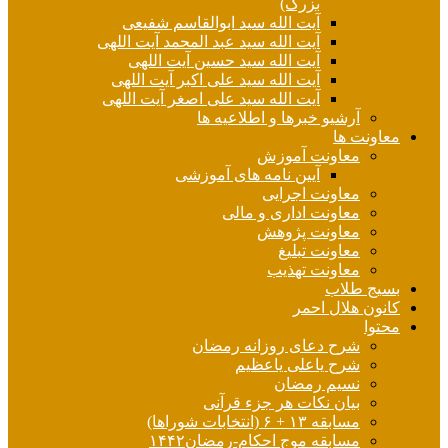
بزرگ)
آیت الله سید ابوالقاسم شفیعی
آیت الله سید عبد المحمد آیت اللهی
آیت الله سید حسین آیت اللهی
آیت الله سید علی اکبر آیت اللهی
آیت الله سید علی اصغر آیت اللهی
آرشیو خبرها و اطلاعیه ها
معاونت ها
معاونت آموزش
آیین نامه های آموزشی
معاونت اجرایی
معاونت اداری و مالی
معاونت پژوهش
معاونت تبلیغ
معاونت تهذیب
بسیج طلاب
کانون هلال احمر
محتوا
شرح دعای روزانه رمضان
شرح یاعلی یاعظیم
نسیم رمضان
بیان نکات هر جزء قرآنی
مسابقه ۱۳ + ۶ (انتخابات شوراها)
مسابقه موج احکام-رمضان۱۴۴۲