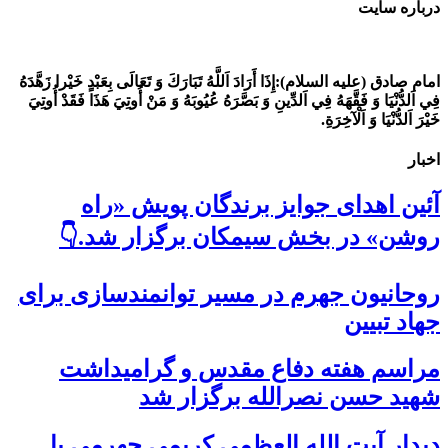
درباره سایت
امام صادق (علیه السلام):
إِذَا أَرَادَ اَللَّهُ تَبَارَكَ وَ تَعَالَى بِعَبْدٍ خَيْرا زَهَّدَهُ
فِي اَلدُّنْيَا وَ فَقَّهَهُ فِي اَلدِّينِ وَ بَصَّرَهُ عُيُوبَهُ وَ مَنْ أُوتِيَ هَذَا فَقَدْ أُوتِيَ
خَيْرَ اَلدُّنْيَا وَ اَلْآخِرَةِ.
اخبار
آئین اهدای جوایز برندگان پویش «راه
روشن» در بخش سیمکان برگزار شد.👇
روحانیون جهرم در مسیر توانمندسازی برای
جهاد تبیین
مراسم هفته دفاع مقدس و گرامیداشت
شهید حسن نصرالله برگزار شد
دیدار آیت الله العظمی کریمی جهرمی با