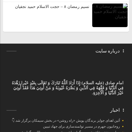
نسیم رمضان ۸ – حجت الاسلام حمید نجفیان
درباره سایت
امام صادق (علیه السلام):
إِذَا أَرَادَ اَللَّهُ تَبَارَكَ وَ تَعَالَى بِعَبْدٍ خَيْرا زَهَّدَهُ
فِي اَلدُّنْيَا وَ فَقَّهَهُ فِي اَلدِّينِ وَ بَصَّرَهُ عُيُوبَهُ وَ مَنْ أُوتِيَ هَذَا فَقَدْ أُوتِيَ
خَيْرَ اَلدُّنْيَا وَ اَلْآخِرَةِ.
اخبار
آئین اهدای جوایز برندگان پویش «راه روشن» در بخش سیمکان برگزار شد.👇
روحانیون جهرم در مسیر توانمندسازی برای جهاد تبیین