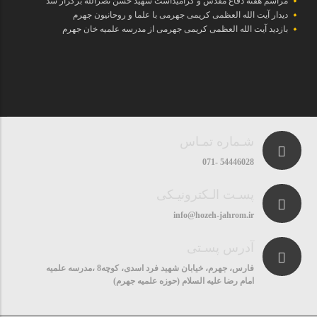
مراسم هفته دفاع مقدس و گرامیداشت شهید حسن نصرالله برگزار شد
دیدار آیت الله العظمی کریمی جهرمی با علما و روحانیون جهرم
بازدید آیت الله العظمی کریمی جهرمی از مدرسه علمیه خان جهرم
شـماره تمـاس
54446028 -071
پسـت الـکترونیـکی
info@hozeh-jahrom.ir
آدرس پسـتی
فارس، جهرم، خیابان شهید فرد اسدی، کوچه8 ،مدرسه علمیه
امام رضا علیه السلام (حوزه علمیه جهرم)