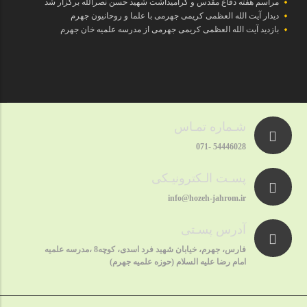
مراسم هفته دفاع مقدس و گرامیداشت شهید حسن نصرالله برگزار شد
دیدار آیت الله العظمی کریمی جهرمی با علما و روحانیون جهرم
بازدید آیت الله العظمی کریمی جهرمی از مدرسه علمیه خان جهرم
شـماره تمـاس
54446028 -071
پسـت الـکترونیـکی
info@hozeh-jahrom.ir
آدرس پسـتی
فارس، جهرم، خیابان شهید فرد اسدی، کوچه8 ،مدرسه علمیه
امام رضا علیه السلام (حوزه علمیه جهرم)