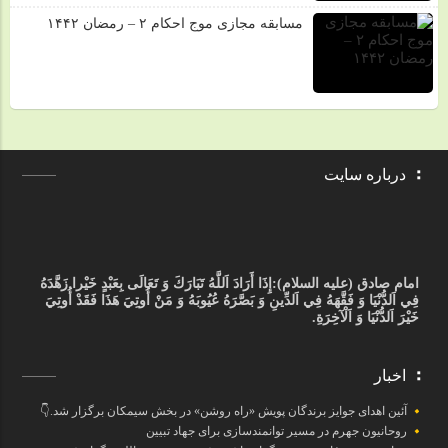
مسابقه مجازی موج احکام ۲ – رمضان ۱۴۴۲
درباره سایت
امام صادق (علیه السلام):
إِذَا أَرَادَ اَللَّهُ تَبَارَكَ وَ تَعَالَى بِعَبْدٍ خَيْرا زَهَّدَهُ
فِي اَلدُّنْيَا وَ فَقَّهَهُ فِي اَلدِّينِ وَ بَصَّرَهُ عُيُوبَهُ وَ مَنْ أُوتِيَ هَذَا فَقَدْ أُوتِيَ
خَيْرَ اَلدُّنْيَا وَ اَلْآخِرَةِ.
اخبار
آئین اهدای جوایز برندگان پویش «راه روشن» در بخش سیمکان برگزار شد.👇
روحانیون جهرم در مسیر توانمندسازی برای جهاد تبیین