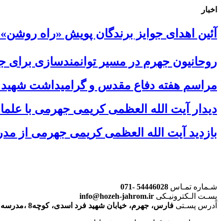
اخبار
آئین اهدای جوایز برندگان پویش «راه روشن»
روحانیون جهرم در مسیر توانمندسازی برای جها
مراسم هفته دفاع مقدس و گرامیداشت شهید 
دیدار آیت الله العظمی کریمی جهرمی با علما
بازدید آیت الله العظمی کریمی جهرمی از مد
شـماره تمـاس
54446028 -071
پسـت الـکترونیـکی
info@hozeh-jahrom.ir
آدرس پسـتی
فارس، جهرم، خیابان شهید فرد اسدی، کوچه8 ،مدرسه علمیه امام رضا علیه السلام (حوزه علمیه جهرم)