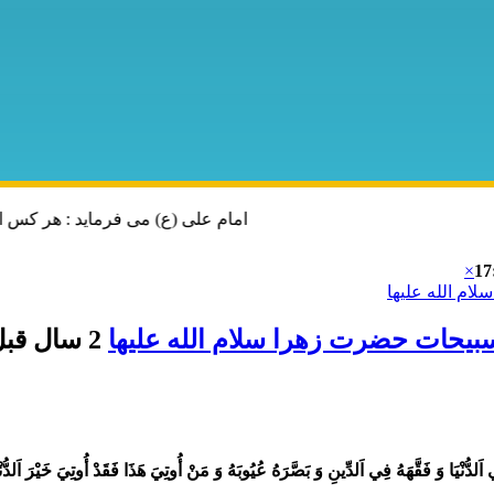
امام علی (ع) می فرماید : هر کس از خود بدگویی و انتقاد کند٬ خود را اصلاح کرده و هر کس خودس
×
17
2 سال قبل
ِي اَلدُّنْيَا وَ فَقَّهَهُ فِي اَلدِّينِ وَ بَصَّرَهُ عُيُوبَهُ وَ مَنْ أُوتِيَ هَذَا فَقَدْ أُوتِيَ خَيْرَ اَلدُّنْي