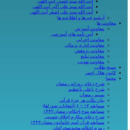
آیت الله سید حسین آیت اللهی
آیت الله سید علی اکبر آیت اللهی
آیت الله سید علی اصغر آیت اللهی
آرشیو خبرها و اطلاعیه ها
معاونت ها
معاونت آموزش
آیین نامه های آموزشی
معاونت اجرایی
معاونت اداری و مالی
معاونت پژوهش
معاونت تبلیغ
معاونت تهذیب
بسیج طلاب
کانون هلال احمر
محتوا
شرح دعای روزانه رمضان
شرح یاعلی یاعظیم
نسیم رمضان
بیان نکات هر جزء قرآنی
مسابقه ۱۳ + ۶ (انتخابات شوراها)
مسابقه موج احکام-رمضان۱۴۴۲
شرح دعای مکارم اخلاق-حسینی
مسابقه قرآن امید خانواده-رمضان۱۴۴۳
زمزم احکام-مجیدصحرائیان