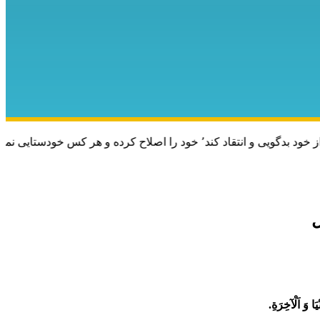
تایی نماید٬ پس به تحقیق خویش را تباه نموده است.
َا وَ اَلْآخِرَةِ.