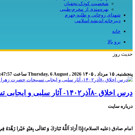
شخصیت کودک-نجفیان
بهره‌مندی از محرم-طیبی
شهدای روحانی و طلبه جهرم
دبیرخانه اندیشه اسلامی
خانه
برو بالا
حدیث روز
پنجشنبه, ۱۵ مرداد , ۱۴۰۵
Thursday, 6 August , 2026
ساعت
:47:58
درس اخلاق -۸آذر۱۴۰۲- آثار سلبی و ایجابی تسبیحات حضرت زهرا سلام الله علیها
درباره سایت
امام صادق (علیه السلام):
إِذَا أَرَادَ اَللَّهُ تَبَارَكَ وَ تَعَالَى بِعَبْدٍ خَيْرا زَهَّدَهُ ف