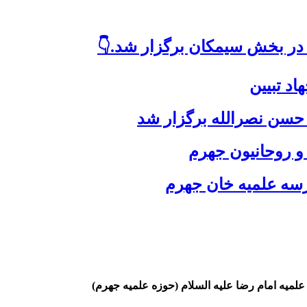
 در بخش سیمکان برگزار شد.👇
د تبیین
حسن نصرالله برگزار شد
 و روحانیون جهرم
رسه علمیه خان جهرم