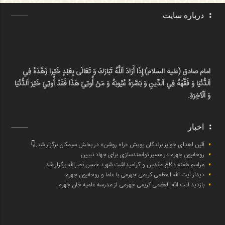
درباره سایت
امام صادق (علیه السلام):
إِذَا أَرَادَ اَللَّهُ تَبَارَكَ وَ تَعَالَى بِعَبْدٍ خَيْرا زَهَّدَهُ فِي
اَلدُّنْيَا وَ فَقَّهَهُ فِي اَلدِّينِ وَ بَصَّرَهُ عُيُوبَهُ وَ مَنْ أُوتِيَ هَذَا فَقَدْ أُوتِيَ خَيْرَ اَلدُّنْيَا
وَ اَلْآخِرَةِ.
اخبار
آئین اهدای جوایز برندگان پویش «راه روشن» در بخش سیمکان برگزار شد.👇
روحانیون جهرم در مسیر توانمندسازی برای جهاد تبیین
مراسم هفته دفاع مقدس و گرامیداشت شهید حسن نصرالله برگزار شد
دیدار آیت الله العظمی کریمی جهرمی با علما و روحانیون جهرم
بازدید آیت الله العظمی کریمی جهرمی از مدرسه علمیه خان جهرم