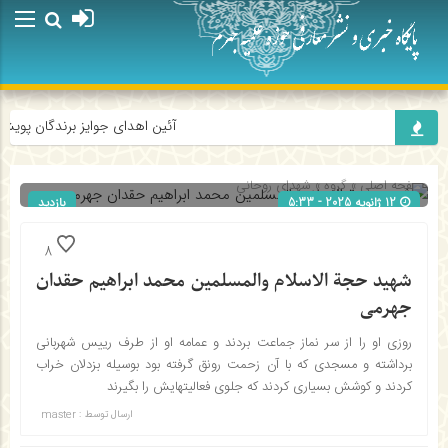
آئین اهدای جوایز برندگان پویش «را
صفحه اصلی
» گروه »
شهدای روحانی
12 ژانویه 2025 - 5:33
بازدید
312
شناسه : 2817
8
شهید حجة الاسلام والمسلمين محمد ابراهیم حقدان
جهرمی
روزی او را از سر نماز جماعت بردند و عمامه او از طرف رییس شهربانی
برداشته و مسجدی که با آن زحمت رونق گرفته بود بوسیله بزدلان خراب
کردند و کوشش بسیاری کردند که جلوی فعالیتهایش را بگیرند
ارسال توسط :
master