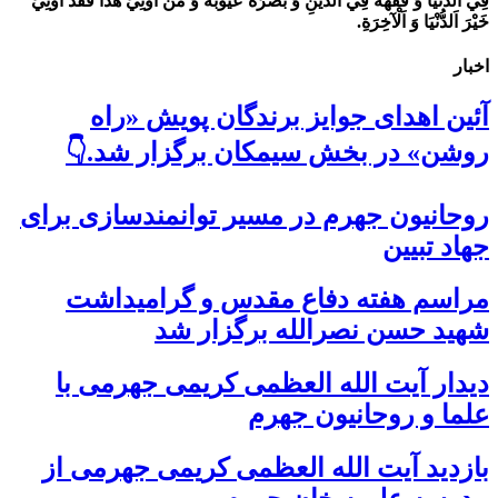
فِي اَلدُّنْيَا وَ فَقَّهَهُ فِي اَلدِّينِ وَ بَصَّرَهُ عُيُوبَهُ وَ مَنْ أُوتِيَ هَذَا فَقَدْ أُوتِيَ
خَيْرَ اَلدُّنْيَا وَ اَلْآخِرَةِ.
اخبار
آئین اهدای جوایز برندگان پویش «راه
روشن» در بخش سیمکان برگزار شد.👇
روحانیون جهرم در مسیر توانمندسازی برای
جهاد تبیین
مراسم هفته دفاع مقدس و گرامیداشت
شهید حسن نصرالله برگزار شد
دیدار آیت الله العظمی کریمی جهرمی با
علما و روحانیون جهرم
بازدید آیت الله العظمی کریمی جهرمی از