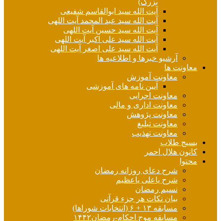
بزرگ)
آیت الله سید ابوالقاسم شفیعی
آیت الله سید عبد المحمد آیت اللهی
آیت الله سید حسین آیت اللهی
آیت الله سید علی اکبر آیت اللهی
آیت الله سید علی اصغر آیت اللهی
آرشیو خبرها و اطلاعیه ها
معاونت ها
معاونت آموزش
آیین نامه های آموزشی
معاونت اجرایی
معاونت اداری و مالی
معاونت پژوهش
معاونت تبلیغ
معاونت تهذیب
بسیج طلاب
کانون هلال احمر
محتوا
شرح دعای روزانه رمضان
شرح یاعلی یاعظیم
نسیم رمضان
بیان نکات هر جزء قرآنی
مسابقه ۱۳ + ۶ (انتخابات شوراها)
مسابقه موج احکام-رمضان۱۴۴۲