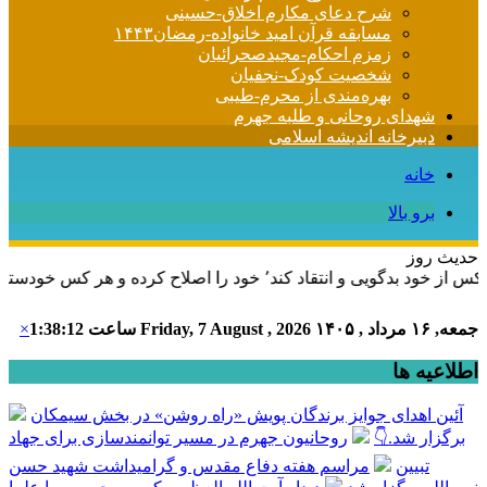
شرح دعای مکارم اخلاق-حسینی
مسابقه قرآن امید خانواده-رمضان۱۴۴۳
زمزم احکام-مجیدصحرائیان
شخصیت کودک-نجفیان
بهره‌مندی از محرم-طیبی
شهدای روحانی و طلبه جهرم
دبیرخانه اندیشه اسلامی
خانه
برو بالا
حدیث روز
ه و هر کس خودستایی نماید٬ پس به تحقیق خویش را تباه نموده است.
جمعه, ۱۶ مرداد , ۱۴۰۵
Friday, 7 August , 2026
ساعت
1:38:13
×
اطلاعیه ها
آئین اهدای جوایز برندگان پویش «راه روشن» در بخش سیمکان
برگزار شد.👇
روحانیون جهرم در مسیر توانمندسازی برای جهاد
تبیین
مراسم هفته دفاع مقدس و گرامیداشت شهید حسن