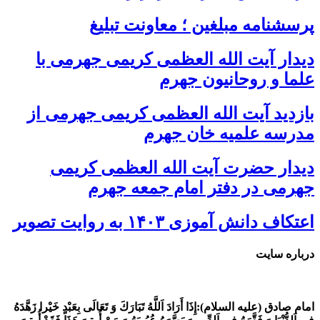
پرسشنامه مبلغین ؛ معاونت تبلیغ
دیدار آیت الله العظمی کریمی جهرمی با
علما و روحانیون جهرم
بازدید آیت الله العظمی کریمی جهرمی از
مدرسه علمیه خان جهرم
دیدار حضرت آیت الله العظمی کریمی
جهرمی در دفتر امام جمعه جهرم
اعتکاف دانش آموزی ۱۴۰۳ به روایت تصویر
درباره سایت
امام صادق (علیه السلام):
إِذَا أَرَادَ اَللَّهُ تَبَارَكَ وَ تَعَالَى بِعَبْدٍ خَيْرا زَهَّدَهُ