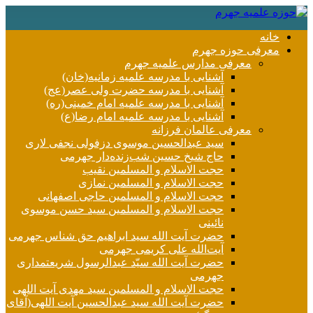
خانه
معرفی حوزه جهرم
معرفی مدارس علمیه جهرم
آشنایی با مدرسه علمیه زمانیه(خان)
آشنایی با مدرسه حضرت ولی عصر(عج)
آشنایی با مدرسه علمیه امام خمینی(ره)
آشنایی با مدرسه علمیه امام رضا(ع)
معرفی عالمان فرزانه
سید عبدالحسین موسوی دزفولی نجفی لاری
حاج شیخ حسین شب‌زنده‌دار جهرمی
حجت الاسلام و المسلمین نقیب
حجت الاسلام و المسلمین نمازی
حجت الاسلام و المسلمین حاجی اصفهانی
حجت الاسلام و المسلمین سید حسن موسوی
نائینی
حضرت آیت الله سید ابراهیم حق شناس جهرمی
آیت‌الله علی کریمی جهرمی
حضرت آيت الله سیّد عبدالرسول شریعتمداری
جهرمی
حجت الاسلام و المسلمین سید مهدی آیت اللهی
حضرت آیت الله سید عبدالحسین آیت اللهی(آقای