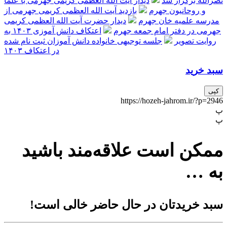
نصرالله برگزار شد
دیدار آیت الله العظمی کریمی جهرمی با علما
و روحانیون جهرم
بازدید آیت الله العظمی کریمی جهرمی از
مدرسه علمیه خان جهرم
دیدار حضرت آیت الله العظمی کریمی
جهرمی در دفتر امام جمعه جهرم
اعتکاف دانش آموزی ۱۴۰۳ به
روایت تصویر
جلسه توجیهی خانواده دانش آموزان ثبت نام شده
در اعتکاف ۱۴۰۳
سبد خرید
کپی
https://hozeh-jahrom.ir/?p=2946
پ
پ
ممکن است علاقه‌مند باشید
به …
سبد خریدتان در حال حاضر خالی است!