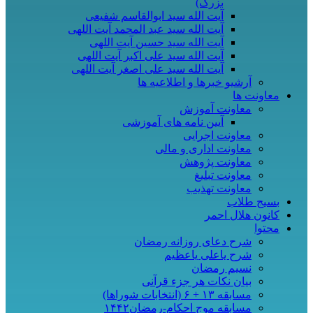
بزرگ)
آیت الله سید ابوالقاسم شفیعی
آیت الله سید عبد المحمد آیت اللهی
آیت الله سید حسین آیت اللهی
آیت الله سید علی اکبر آیت اللهی
آیت الله سید علی اصغر آیت اللهی
آرشیو خبرها و اطلاعیه ها
معاونت ها
معاونت آموزش
آیین نامه های آموزشی
معاونت اجرایی
معاونت اداری و مالی
معاونت پژوهش
معاونت تبلیغ
معاونت تهذیب
بسیج طلاب
کانون هلال احمر
محتوا
شرح دعای روزانه رمضان
شرح یاعلی یاعظیم
نسیم رمضان
بیان نکات هر جزء قرآنی
مسابقه ۱۳ + ۶ (انتخابات شوراها)
مسابقه موج احکام-رمضان۱۴۴۲