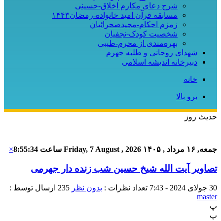
شرح دعای مکارم اخلاق-حسینی
مسابقه قرآن امید خانواده-رمضان۱۴۴۳
زمزم احکام-مجیدصحرائیان
شخصیت کودک-نجفیان
بهره‌مندی از محرم-طیبی
شهدای روحانی و طلبه جهرم
دبیرخانه اندیشه اسلامی
خانه
برو بالا
حدیث روز
جمعه, ۱۶ مرداد , ۱۴۰۵
Friday, 7 August , 2026
ساعت
8:55:35
×
تصاویر آیت الله شیخ حسین شب زنده دار جهرمی
30 جولای 2024 - 7:43
تعداد نظرات :
بدون نظر
235
ارسال توسط :
master
پ
پ