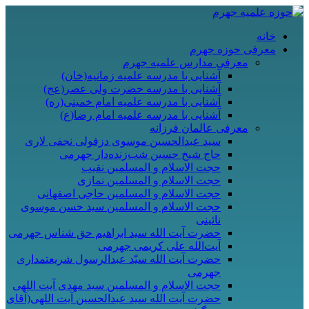
خانه
معرفی حوزه جهرم
معرفی مدارس علمیه جهرم
آشنایی با مدرسه علمیه زمانیه(خان)
آشنایی با مدرسه حضرت ولی عصر(عج)
آشنایی با مدرسه علمیه امام خمینی(ره)
آشنایی با مدرسه علمیه امام رضا(ع)
معرفی عالمان فرزانه
سید عبدالحسین موسوی دزفولی نجفی لاری
حاج شیخ حسین شب‌زنده‌دار جهرمی
حجت الاسلام و المسلمین نقیب
حجت الاسلام و المسلمین نمازی
حجت الاسلام و المسلمین حاجی اصفهانی
حجت الاسلام و المسلمین سید حسن موسوی
نائینی
حضرت آیت الله سید ابراهیم حق شناس جهرمی
آیت‌الله علی کریمی جهرمی
حضرت آيت الله سیّد عبدالرسول شریعتمداری
جهرمی
حجت الاسلام و المسلمین سید مهدی آیت اللهی
حضرت آیت الله سید عبدالحسین آیت اللهی(آقای