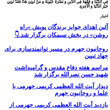
فِي اَلدُّنْيَا وَ فَقَّهَهُ فِي اَلدِّينِ وَ بَصَّرَهُ عُيُوبَهُ وَ مَنْ أُوتِيَ هَذَا فَقَدْ أُوتِيَ
خَيْرَ اَلدُّنْيَا وَ اَلْآخِرَةِ.
اخبار
آئین اهدای جوایز برندگان پویش «راه
روشن» در بخش سیمکان برگزار شد.👇
روحانیون جهرم در مسیر توانمندسازی برای
جهاد تبیین
مراسم هفته دفاع مقدس و گرامیداشت
شهید حسن نصرالله برگزار شد
دیدار آیت الله العظمی کریمی جهرمی با
علما و روحانیون جهرم
بازدید آیت الله العظمی کریمی جهرمی از