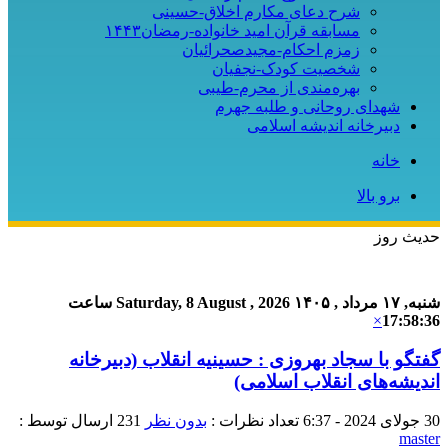
شرح دعای مکارم اخلاق-حسینی
مسابقه قرآن امید خانواده-رمضان۱۴۴۳
زمزم احکام-مجیدصحرائیان
شخصیت کودک-نجفیان
بهره‌مندی از محرم-طیبی
شهدای روحانی و طلبه جهرم
دبیرخانه اندیشه اسلامی
خانه
برو بالا
حدیث روز
شنبه, ۱۷ مرداد , ۱۴۰۵
Saturday, 8 August , 2026
ساعت
×
17:58:37
گفتگو با سجاد بهروزی : حسینیه انقلاب (دبیرخانه
اندیشه‌های انقلاب اسلامی)
30 جولای 2024 - 6:37
تعداد نظرات :
بدون نظر
231
ارسال توسط :
master