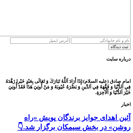
ثبت دیدگاه
درباره سایت
امام صادق (علیه السلام):
إِذَا أَرَادَ اَللَّهُ تَبَارَكَ وَ تَعَالَى بِعَبْدٍ خَيْرا زَهَّدَهُ
فِي اَلدُّنْيَا وَ فَقَّهَهُ فِي اَلدِّينِ وَ بَصَّرَهُ عُيُوبَهُ وَ مَنْ أُوتِيَ هَذَا فَقَدْ أُوتِيَ
خَيْرَ اَلدُّنْيَا وَ اَلْآخِرَةِ.
اخبار
آئین اهدای جوایز برندگان پویش «راه
روشن» در بخش سیمکان برگزار شد.👇