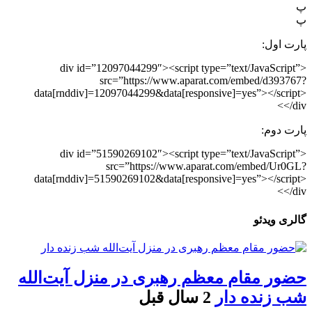
پ
پ
پارت اول:
<div id=”12097044299″><script type=”text/JavaScript”
src=”https://www.aparat.com/embed/d393767?
data[rnddiv]=12097044299&data[responsive]=yes”></script>
</div>
پارت دوم:
<div id=”51590269102″><script type=”text/JavaScript”
src=”https://www.aparat.com/embed/Ur0GL?
data[rnddiv]=51590269102&data[responsive]=yes”></script>
</div>
گالری ویدئو
حضور مقام معظم رهبری در منزل آیت‌الله
شب زنده‌ دار
2 سال قبل