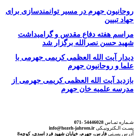
روحانیون جهرم در مسیر توانمندسازی برای
جهاد تبیین
مراسم هفته دفاع مقدس و گرامیداشت
شهید حسن نصرالله برگزار شد
دیدار آیت الله العظمی کریمی جهرمی با
علما و روحانیون جهرم
بازدید آیت الله العظمی کریمی جهرمی از
مدرسه علمیه خان جهرم
شـماره تمـاس
54446028 -071
پسـت الـکترونیـکی
info@hozeh-jahrom.ir
آدرس پسـتی
فارس، جهرم، خیابان شهید فرد اسدی، کوچه8