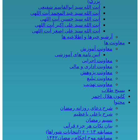
بزرگ)
آیت الله سید ابوالقاسم شفیعی
آیت الله سید عبد المحمد آیت اللهی
آیت الله سید حسین آیت اللهی
آیت الله سید علی اکبر آیت اللهی
آیت الله سید علی اصغر آیت اللهی
آرشیو خبرها و اطلاعیه ها
معاونت ها
معاونت آموزش
آیین نامه های آموزشی
معاونت اجرایی
معاونت اداری و مالی
معاونت پژوهش
معاونت تبلیغ
معاونت تهذیب
بسیج طلاب
کانون هلال احمر
محتوا
شرح دعای روزانه رمضان
شرح یاعلی یاعظیم
نسیم رمضان
بیان نکات هر جزء قرآنی
مسابقه ۱۳ + ۶ (انتخابات شوراها)
مسابقه موج احکام-رمضان۱۴۴۲