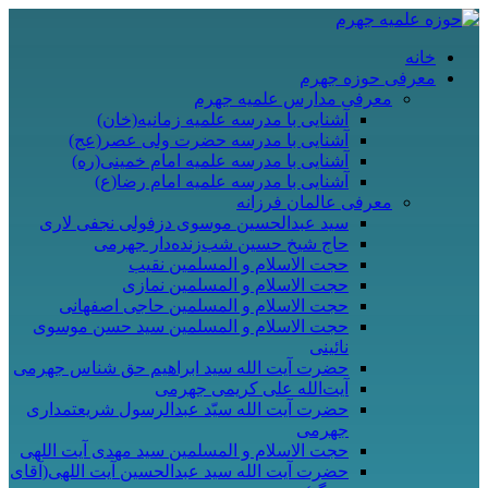
خانه
معرفی حوزه جهرم
معرفی مدارس علمیه جهرم
آشنایی با مدرسه علمیه زمانیه(خان)
آشنایی با مدرسه حضرت ولی عصر(عج)
آشنایی با مدرسه علمیه امام خمینی(ره)
آشنایی با مدرسه علمیه امام رضا(ع)
معرفی عالمان فرزانه
سید عبدالحسین موسوی دزفولی نجفی لاری
حاج شیخ حسین شب‌زنده‌دار جهرمی
حجت الاسلام و المسلمین نقیب
حجت الاسلام و المسلمین نمازی
حجت الاسلام و المسلمین حاجی اصفهانی
حجت الاسلام و المسلمین سید حسن موسوی
نائینی
حضرت آیت الله سید ابراهیم حق شناس جهرمی
آیت‌الله علی کریمی جهرمی
حضرت آيت الله سیّد عبدالرسول شریعتمداری
جهرمی
حجت الاسلام و المسلمین سید مهدی آیت اللهی
حضرت آیت الله سید عبدالحسین آیت اللهی(آقای