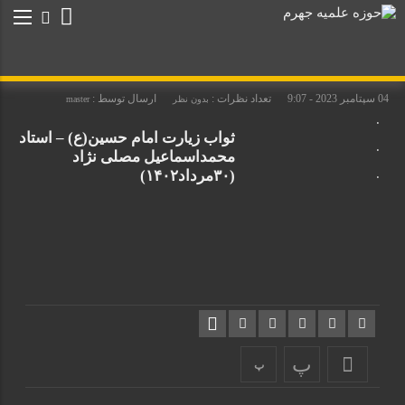
04 سپتامبر 2023 - 9:07
تعداد نظرات :
ارسال توسط :
بدون نظر
master
.
ثواب زیارت امام حسین(ع) – استاد
.
محمداسماعیل مصلی نژاد
.
(۳۰مرداد۱۴۰۲)
پ
پ