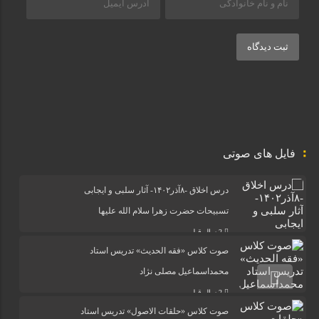
ثبت دیدگاه
فایل های صوتی
درس اخلاق -۸آذر۱۴۰۲- آثار سلبی و ایجابی
تسبیحات حضرت زهرا سلام الله علیها
2 سال قبل
صوت کلاس «فقه الحدیث» تدریس استاد
محمداسماعیل مصلی نژاد
2 سال قبل
صوت کلاس «حلقات الاصول» تدریس استاد