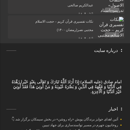
عبدالکریم صالحی
2 سال قبل
نکات تفسیری قرآن کریم – حجت الاسلام
مجتبی نصر(رمضان ۱۴۰۰)
5 سال قبل
درباره سایت
امام صادق (علیه السلام):
إِذَا أَرَادَ اَللَّهُ تَبَارَكَ وَ تَعَالَى بِعَبْدٍ خَيْرا زَهَّدَهُ
فِي اَلدُّنْيَا وَ فَقَّهَهُ فِي اَلدِّينِ وَ بَصَّرَهُ عُيُوبَهُ وَ مَنْ أُوتِيَ هَذَا فَقَدْ أُوتِيَ
خَيْرَ اَلدُّنْيَا وَ اَلْآخِرَةِ.
اخبار
آئین اهدای جوایز برندگان پویش «راه روشن» در بخش سیمکان برگزار شد.👇
روحانیون جهرم در مسیر توانمندسازی برای جهاد تبیین