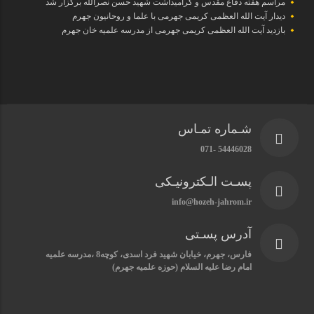
مراسم هفته دفاع مقدس و گرامیداشت شهید حسن نصرالله برگزار شد
دیدار آیت الله العظمی کریمی جهرمی با علما و روحانیون جهرم
بازدید آیت الله العظمی کریمی جهرمی از مدرسه علمیه خان جهرم
شـماره تمـاس
54446028 -071
پسـت الـکترونیـکی
info@hozeh-jahrom.ir
آدرس پسـتی
فارس، جهرم، خیابان شهید فرد اسدی، کوچه8 ،مدرسه علمیه
امام رضا علیه السلام (حوزه علمیه جهرم)